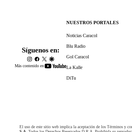
NUESTROS PORTALES
Noticias Caracol
Blu Radio
Síguenos en:
Gol Caracol
instagram
facebook
twitter
google
youtube-
Más contenido en
La Kalle
footer
DiTu
El uso de este sitio web implica la aceptación de los
Términos y co
S.A.
Todos los Derechos Reservados D.R.A. Prohibida su reproducció