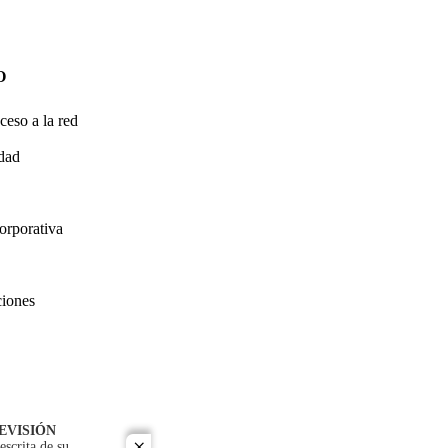
O
ceso a la red
idad
orporativa
ciones
EVISIÓN
escrita de su