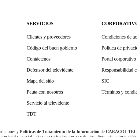
SERVICIOS
CORPORATIV
Clientes y proveedores
Condiciones de ac
Código del buen gobierno
Política de privac
Contáctenos
Portal corporativo
Defensor del televidente
Responsabilidad c
Mapa del sitio
SIC
Pauta con nosotros
Términos y condi
Servicio al televidente
TDT
ndiciones
y
Políticas de Tratamiento de la Información
de
CARACOL TEL
n total o parcial, así como su traducción a cualquier idioma sin autorización 