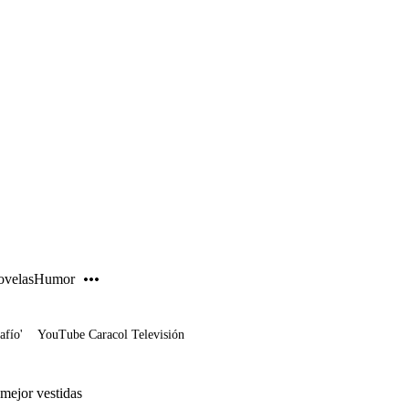
PUBLICIDAD
velas
Humor
afío'
YouTube Caracol Televisión
mejor vestidas