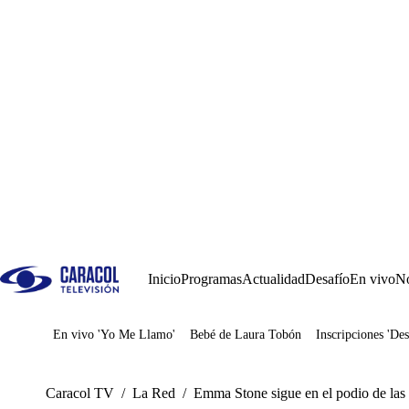
Inicio
Programas
Actualidad
Desafío
En vivo
No
En vivo 'Yo Me Llamo'
Bebé de Laura Tobón
Inscripciones 'Des
Juegos
Caracol TV
/
La Red
/
Emma Stone sigue en el podio de las 