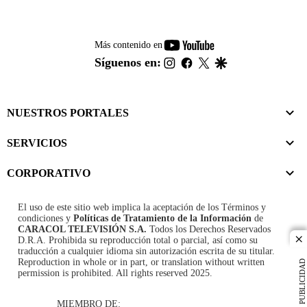
youtube-
Más contenido en
footer
instagram
facebook
twitter
google
Síguenos en:
NUESTROS PORTALES
SERVICIOS
CORPORATIVO
El uso de este sitio web implica la aceptación de los
Términos y
condiciones
y
Políticas de Tratamiento de la Información
de
CARACOL TELEVISIÓN S.A.
Todos los Derechos Reservados
D.R.A. Prohibida su reproducción total o parcial, así como su
cl
traducción a cualquier idioma sin autorización escrita de su titular.
Reproduction in whole or in part, or translation without written
PUBLICIDAD
permission is prohibited. All rights reserved 2025.
MIEMBRO DE: