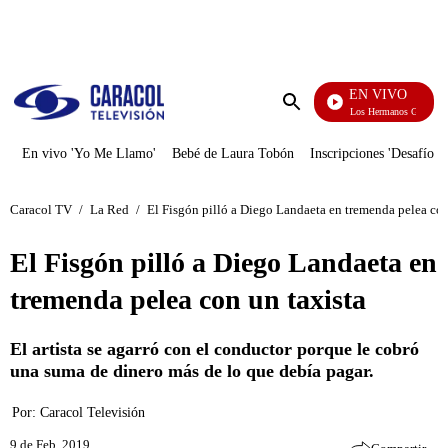
PUBLICIDAD
EN VIVO
Cuentos De Los Hermanos Grimm
Enviar
búsqueda
En vivo 'Yo Me Llamo'
Bebé de Laura Tobón
Inscripciones 'Desafío'
Caracol TV
/
La Red
/
El Fisgón pilló a Diego Landaeta en tremenda pelea con
El Fisgón pilló a Diego Landaeta en
tremenda pelea con un taxista
El artista se agarró con el conductor porque le cobró
una suma de dinero más de lo que debía pagar.
Por:
Caracol Televisión
9 de Feb, 2019