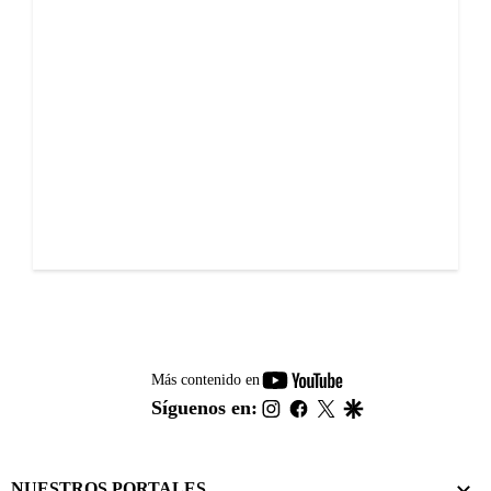
youtube-
Más contenido en
footer
instagram
facebook
twitter
google
Síguenos en:
NUESTROS PORTALES