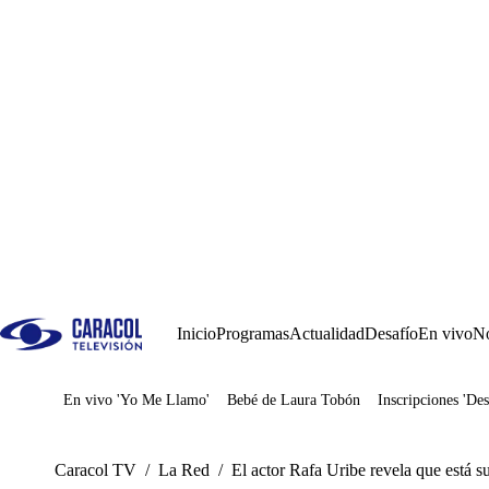
Inicio
Programas
Actualidad
Desafío
En vivo
No
En vivo 'Yo Me Llamo'
Bebé de Laura Tobón
Inscripciones 'Des
Juegos
Caracol TV
/
La Red
/
El actor Rafa Uribe revela que está s