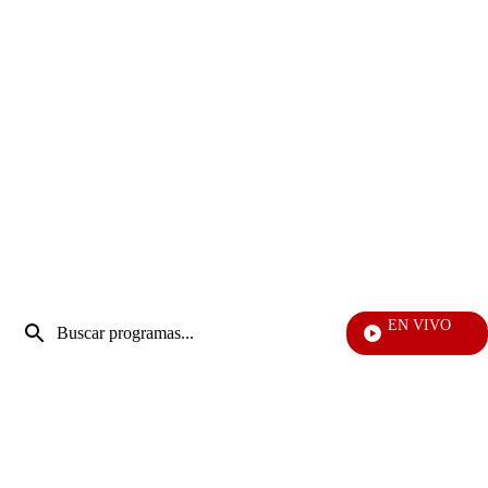
Entrada
EN VIVO
de
Mi Pecado
Enviar
búsqueda
búsqueda