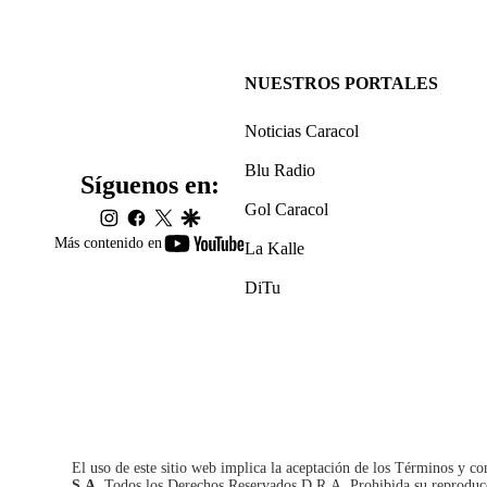
NUESTROS PORTALES
Noticias Caracol
Blu Radio
Síguenos en:
Gol Caracol
instagram
facebook
twitter
google
youtube-
Más contenido en
La Kalle
footer
DiTu
El uso de este sitio web implica la aceptación de los
Términos y co
S.A.
Todos los Derechos Reservados D.R.A. Prohibida su reproducció