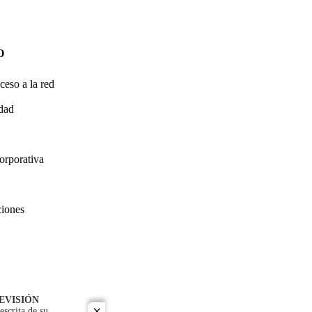
O
ceso a la red
idad
orporativa
ciones
EVISIÓN
escrita de su