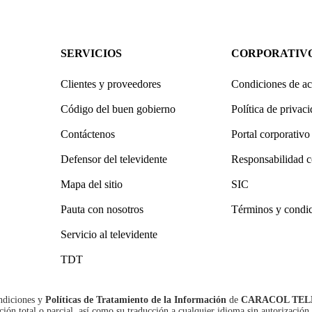
SERVICIOS
CORPORATIV
Clientes y proveedores
Condiciones de ac
Código del buen gobierno
Política de privac
Contáctenos
Portal corporativo
Defensor del televidente
Responsabilidad c
Mapa del sitio
SIC
Pauta con nosotros
Términos y condi
Servicio al televidente
TDT
ndiciones
y
Políticas de Tratamiento de la Información
de
CARACOL TEL
n total o parcial, así como su traducción a cualquier idioma sin autorización 