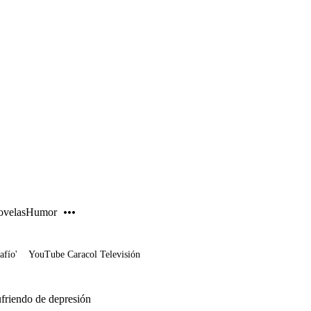
PUBLICIDAD
velas
Humor
afío'
YouTube Caracol Televisión
ufriendo de depresión