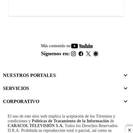
youtube-
Más contenido en
footer
instagram
facebook
twitter
google
Síguenos en:
NUESTROS PORTALES
SERVICIOS
CORPORATIVO
El uso de este sitio web implica la aceptación de los
Términos y
condiciones
y
Políticas de Tratamiento de la Información
de
CARACOL TELEVISIÓN S.A.
Todos los Derechos Reservados
D.R.A. Prohibida su reproducción total o parcial, así como su
cl