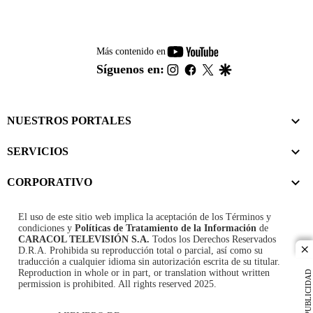
youtube-
Más contenido en
footer
instagram
facebook
twitter
google
Síguenos en:
NUESTROS PORTALES
SERVICIOS
CORPORATIVO
El uso de este sitio web implica la aceptación de los
Términos y
condiciones
y
Políticas de Tratamiento de la Información
de
CARACOL TELEVISIÓN S.A.
Todos los Derechos Reservados
D.R.A. Prohibida su reproducción total o parcial, así como su
cl
traducción a cualquier idioma sin autorización escrita de su titular.
Reproduction in whole or in part, or translation without written
PUBLICIDAD
permission is prohibited. All rights reserved 2025.