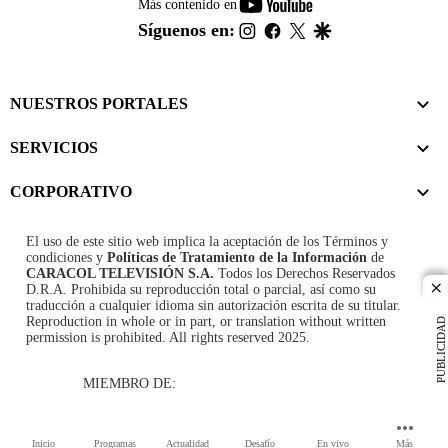
youtube-
Más contenido en
footer
instagram
facebook
twitter
google
Síguenos en:
NUESTROS PORTALES
SERVICIOS
CORPORATIVO
El uso de este sitio web implica la aceptación de los
Términos y
condiciones
y
Políticas de Tratamiento de la Información
de
CARACOL TELEVISIÓN S.A.
Todos los Derechos Reservados
D.R.A. Prohibida su reproducción total o parcial, así como su
cl
traducción a cualquier idioma sin autorización escrita de su titular.
Reproduction in whole or in part, or translation without written
PUBLICIDAD
permission is prohibited. All rights reserved 2025.
MIEMBRO DE:
Inicio
Programas
Actualidad
Desafío
En vivo
Más