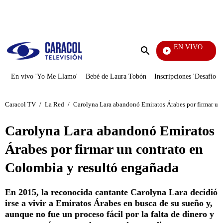
PUBLICIDAD
EN VIVO
Los Info
Enviar
búsqueda
En vivo 'Yo Me Llamo'
Bebé de Laura Tobón
Inscripciones 'Desafío'
Caracol TV
/
La Red
/
Carolyna Lara abandonó Emiratos Árabes por firmar un
Carolyna Lara abandonó Emiratos
Árabes por firmar un contrato en
Colombia y resultó engañada
En 2015, la reconocida cantante Carolyna Lara decidió
irse a vivir a Emiratos Árabes en busca de su sueño y,
aunque no fue un proceso fácil por la falta de dinero y