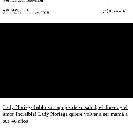
Por:
Caracol Televisión
4 de May, 2019
Compartir
Actualizado: 4 de may, 2019
Lady Noriega habló sin tapujos de su salud, el dinero y el
amor
¡Increíble! Lady Noriega quiere volver a ser mamá a
sus 46 años