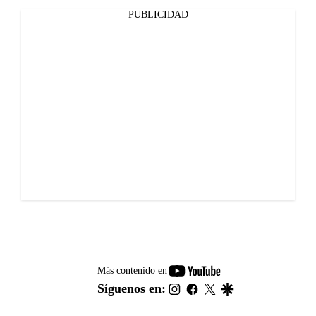
PUBLICIDAD
youtube-
Más contenido en
footer
instagram
facebook
twitter
google
Síguenos en: