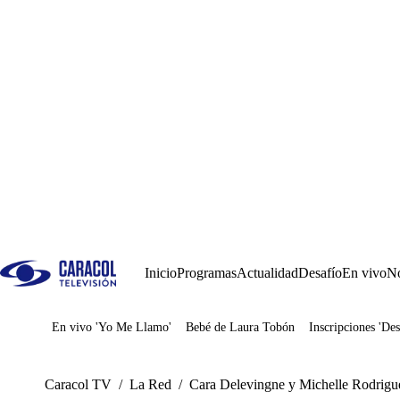
Inicio
Programas
Actualidad
Desafío
En vivo
No
En vivo 'Yo Me Llamo'
Bebé de Laura Tobón
Inscripciones 'Des
Juegos
Caracol TV
/
La Red
/
Cara Delevingne y Michelle Rodrigu