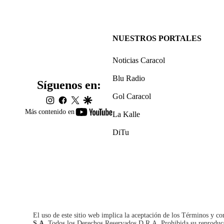
NUESTROS PORTALES
Noticias Caracol
Blu Radio
Síguenos en:
Gol Caracol
instagram
facebook
twitter
google
youtube-
Más contenido en
La Kalle
footer
DiTu
El uso de este sitio web implica la aceptación de los
Términos y co
S.A.
Todos los Derechos Reservados D.R.A. Prohibida su reproducció