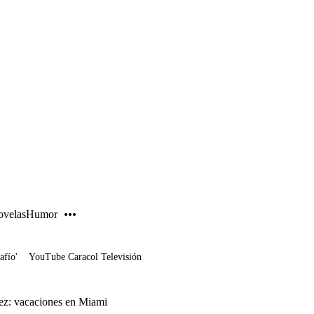
PUBLICIDAD
velas
Humor
afío'
YouTube Caracol Televisión
ez: vacaciones en Miami