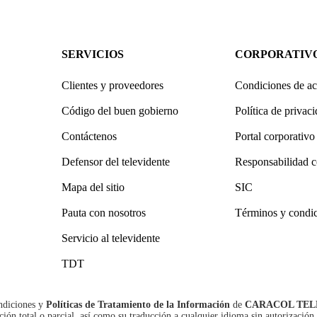
SERVICIOS
CORPORATIV
Clientes y proveedores
Condiciones de ac
Código del buen gobierno
Política de privac
Contáctenos
Portal corporativo
Defensor del televidente
Responsabilidad c
Mapa del sitio
SIC
Pauta con nosotros
Términos y condi
Servicio al televidente
TDT
ndiciones
y
Políticas de Tratamiento de la Información
de
CARACOL TEL
n total o parcial, así como su traducción a cualquier idioma sin autorización 