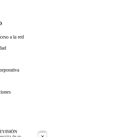
O
ceso a la red
idad
orporativa
ciones
EVISIÓN
escrita de su