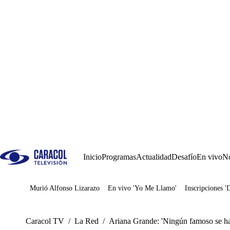
Inicio
Programas
Actualidad
Desafío
En vivo
No
Murió Alfonso Lizarazo
En vivo 'Yo Me Llamo'
Inscripciones '
Juegos
Caracol TV
/
La Red
/
Ariana Grande: 'Ningún famoso se ha 