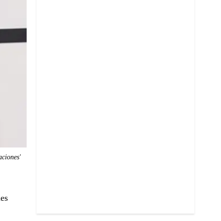
aciones'
des