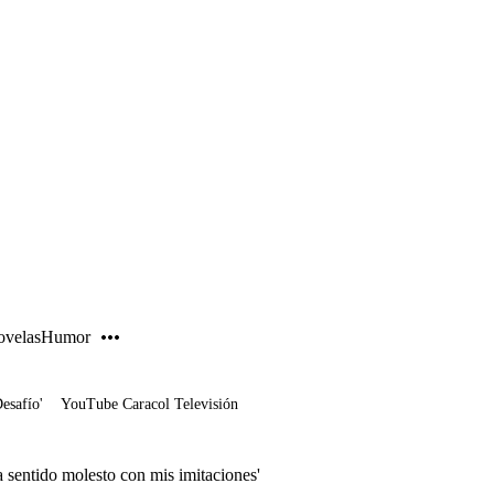
PUBLICIDAD
velas
Humor
Desafío'
YouTube Caracol Televisión
sentido molesto con mis imitaciones'