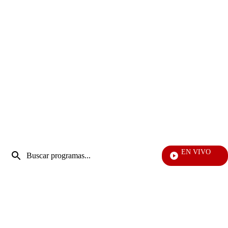
Entrada
EN VIVO
de
EFÉ
Enviar
búsqueda
búsqueda