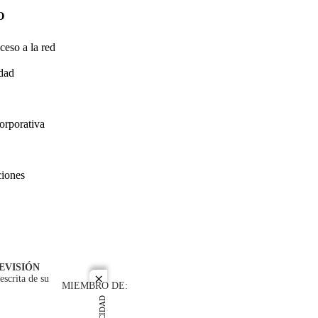
O
ceso a la red
idad
orporativa
ciones
EVISIÓN
escrita de su
close
MIEMBRO DE: