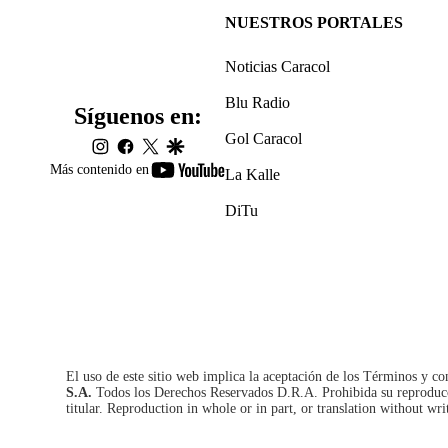
NUESTROS PORTALES
Noticias Caracol
Blu Radio
Síguenos en:
Gol Caracol
instagram
facebook
twitter
google
youtube-
Más contenido en
La Kalle
footer
DiTu
El uso de este sitio web implica la aceptación de los
Términos y co
S.A.
Todos los Derechos Reservados D.R.A. Prohibida su reproducció
titular. Reproduction in whole or in part, or translation without wri