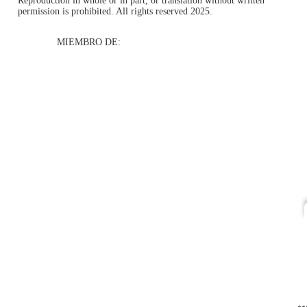
Reproduction in whole or in part, or translation without written
permission is prohibited. All rights reserved 2025.
MIEMBRO DE: