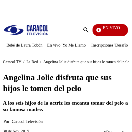
PUBLICIDAD
EN VIVO
La Red
Enviar
búsqueda
Bebé de Laura Tobón
En vivo 'Yo Me Llamo'
Inscripciones 'Desafío'
Caracol TV
/
La Red
/
Angelina Jolie disfruta que sus hijos le tomen del pelo
Angelina Jolie disfruta que sus
hijos le tomen del pelo
A los seis hijos de la actriz les encanta tomar del pelo a
su famosa madre.
Por:
Caracol Televisión
30 de Nov, 2015