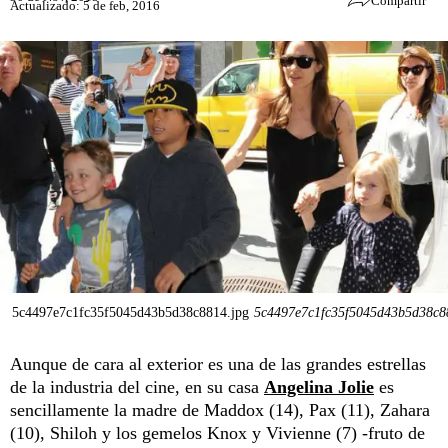
Compartir
Actualizado: 5 de feb, 2016
5c4497e7c1fc35f5045d43b5d38c8814.jpg
5c4497e7c1fc35f5045d43b5d38c8
Aunque de cara al exterior es una de las grandes estrellas
de la industria del cine, en su casa
Angelina Jolie
es
sencillamente la madre de Maddox (14), Pax (11), Zahara
(10), Shiloh y los gemelos Knox y Vivienne (7) -fruto de