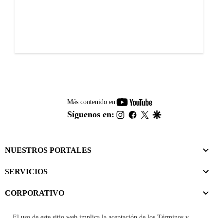
youtube-
Más contenido en
footer
instagram
facebook
twitter
google
Síguenos en:
NUESTROS PORTALES
SERVICIOS
CORPORATIVO
El uso de este sitio web implica la aceptación de los
Términos y