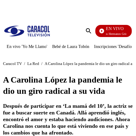
PUBLICIDAD
EN VIVO
Cuentos De Los Hermanos Grimm
Enviar
búsqueda
En vivo 'Yo Me Llamo'
Bebé de Laura Tobón
Inscripciones 'Desafío'
Caracol TV
/
La Red
/
A Carolina López la pandemia le dio un giro radical a s
A Carolina López la pandemia le
dio un giro radical a su vida
Después de participar en ‘La mamá del 10’, la actriz se
fue a buscar suerte en Canadá. Allá aprendió inglés,
encontró el amor y estaba haciendo audiciones. Ahora
Carolina nos cuenta lo que está viviendo en ese país y
los cambios que ha afrontado.