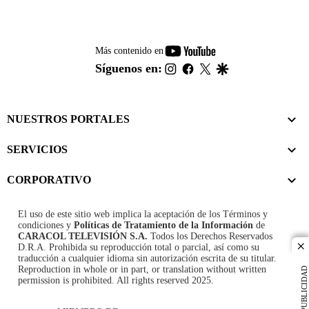
youtube-
Más contenido en
footer
instagram
facebook
twitter
google
Síguenos en:
NUESTROS PORTALES
SERVICIOS
CORPORATIVO
El uso de este sitio web implica la aceptación de los
Términos y
condiciones
y
Políticas de Tratamiento de la Información
de
CARACOL TELEVISIÓN S.A.
Todos los Derechos Reservados
D.R.A. Prohibida su reproducción total o parcial, así como su
cl
traducción a cualquier idioma sin autorización escrita de su titular.
Reproduction in whole or in part, or translation without written
PUBLICIDAD
permission is prohibited. All rights reserved 2025.