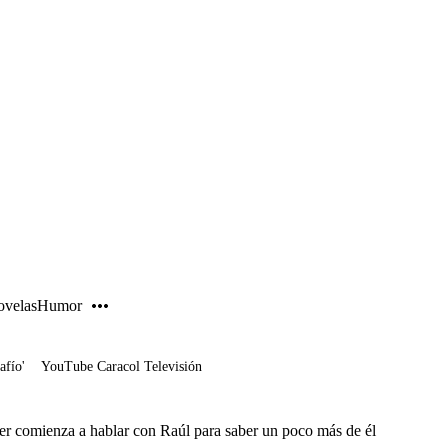
PUBLICIDAD
velas
Humor
afío'
YouTube Caracol Televisión
er comienza a hablar con Raúl para saber un poco más de él