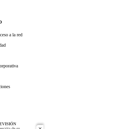
O
ceso a la red
idad
orporativa
ciones
EVISIÓN
escrita de su