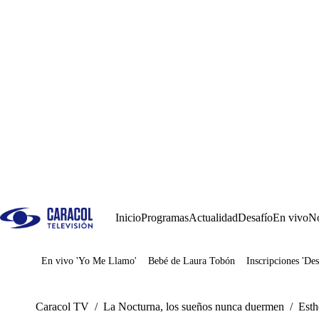
Inicio
Programas
Actualidad
Desafío
En vivo
No
En vivo 'Yo Me Llamo'
Bebé de Laura Tobón
Inscripciones 'Des
Juegos
Caracol TV
/
La Nocturna, los sueños nunca duermen
/
Esth