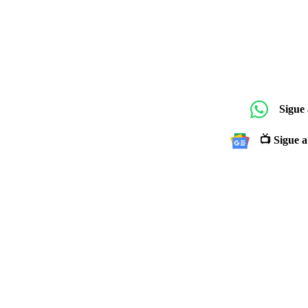
Sigue
📺 Sigue a