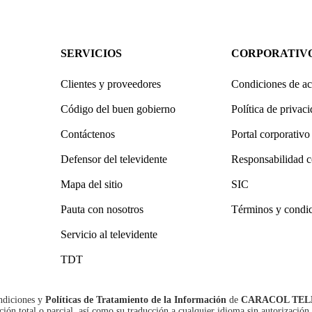
SERVICIOS
CORPORATIV
Clientes y proveedores
Condiciones de ac
Código del buen gobierno
Política de privac
Contáctenos
Portal corporativo
Defensor del televidente
Responsabilidad c
Mapa del sitio
SIC
Pauta con nosotros
Términos y condi
Servicio al televidente
TDT
ndiciones
y
Políticas de Tratamiento de la Información
de
CARACOL TEL
n total o parcial, así como su traducción a cualquier idioma sin autorización 