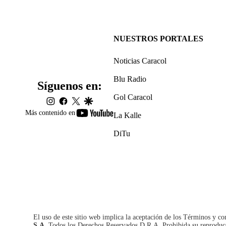
NUESTROS PORTALES
Noticias Caracol
Blu Radio
Síguenos en:
Gol Caracol
instagram
facebook
twitter
google
youtube-
Más contenido en
La Kalle
footer
DiTu
El uso de este sitio web implica la aceptación de los
Términos y co
S.A.
Todos los Derechos Reservados D.R.A. Prohibida su reproducció