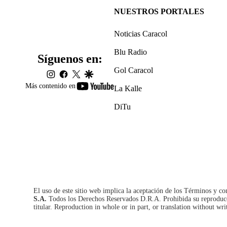
NUESTROS PORTALES
Noticias Caracol
Blu Radio
Síguenos en:
Gol Caracol
instagram
facebook
twitter
google
youtube-
Más contenido en
La Kalle
footer
DiTu
El uso de este sitio web implica la aceptación de los
Términos y co
S.A.
Todos los Derechos Reservados D.R.A. Prohibida su reproducció
titular. Reproduction in whole or in part, or translation without wri