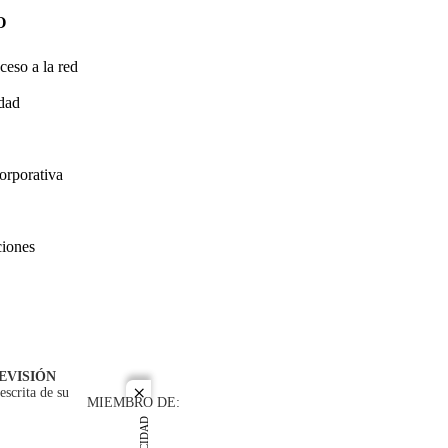
O
ceso a la red
idad
orporativa
ciones
EVISIÓN
escrita de su
close
MIEMBRO DE: