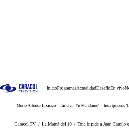
Inicio
Programas
Actualidad
Desafío
En vivo
No
Murió Alfonso Lizarazo
En vivo 'Yo Me Llamo'
Inscripciones '
Juegos
Caracol TV
/
La Mamá del 10
/
Tina le pide a Juan Camilo q