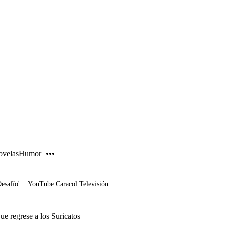
PUBLICIDAD
velas
Humor
Desafío'
YouTube Caracol Televisión
ue regrese a los Suricatos