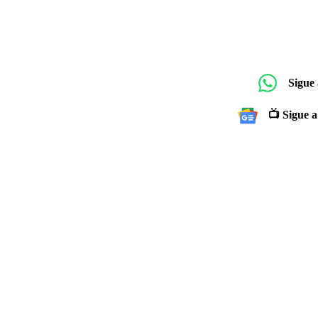
Sigue
📺 Sigue a