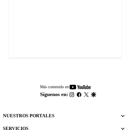
youtube-
Más contenido en
footer
instagram
facebook
twitter
google
Síguenos en:
NUESTROS PORTALES
SERVICIOS