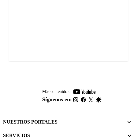
youtube-
Más contenido en
footer
instagram
facebook
twitter
google
Síguenos en:
NUESTROS PORTALES
SERVICIOS