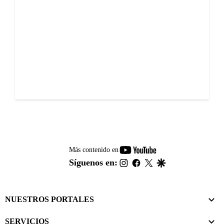
youtube-
Más contenido en
footer
instagram
facebook
twitter
google
Síguenos en:
NUESTROS PORTALES
SERVICIOS