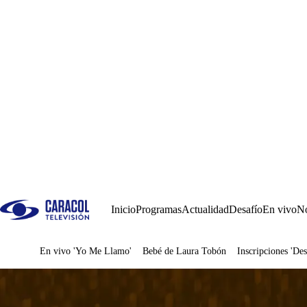
Inicio
Programas
Actualidad
Desafío
En vivo
No
En vivo 'Yo Me Llamo'
Bebé de Laura Tobón
Inscripciones 'Des
Juegos