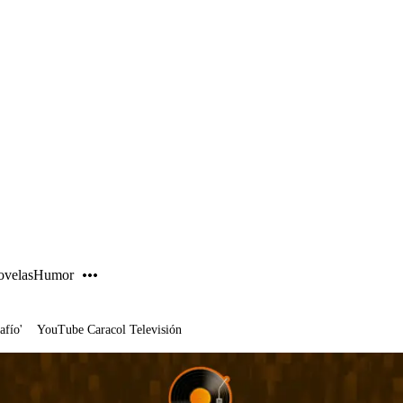
PUBLICIDAD
velas
Humor
afío'
YouTube Caracol Televisión