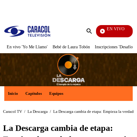
PUBLICIDAD
EN VIVO
También C
Enviar
búsqueda
En vivo 'Yo Me Llamo'
Bebé de Laura Tobón
Inscripciones 'Desafío'
Inicio
Capítulos
Equipos
Caracol TV
/
La Descarga
/
La Descarga cambia de etapa: Empieza la verdader
La Descarga cambia de etapa: