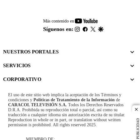
youtube-
Más contenido en
footer
instagram
facebook
twitter
google
Síguenos en:
NUESTROS PORTALES
SERVICIOS
CORPORATIVO
El uso de este sitio web implica la aceptación de los
Términos y
condiciones
y
Políticas de Tratamiento de la Información
de
CARACOL TELEVISIÓN S.A.
Todos los Derechos Reservados
D.R.A. Prohibida su reproducción total o parcial, así como su
cl
traducción a cualquier idioma sin autorización escrita de su titular.
Reproduction in whole or in part, or translation without written
PUBLICIDAD
permission is prohibited. All rights reserved 2025.
MIEMBRO DE: