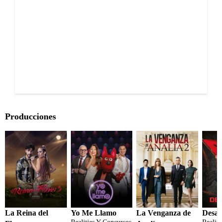
Producciones
La Reina del
Yo Me Llamo
La Venganza de
Desaf