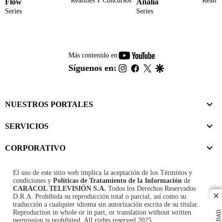
Realities Y Concursos
Realit
Flow
Analía
Series
Series
youtube-
Más contenido en
footer
instagram
facebook
twitter
google
Síguenos en:
NUESTROS PORTALES
SERVICIOS
CORPORATIVO
El uso de este sitio web implica la aceptación de los
Términos y
condiciones
y
Políticas de Tratamiento de la Información
de
CARACOL TELEVISIÓN S.A.
Todos los Derechos Reservados
D.R.A. Prohibida su reproducción total o parcial, así como su
cl
traducción a cualquier idioma sin autorización escrita de su titular.
Reproduction in whole or in part, or translation without written
permission is prohibited. All rights reserved 2025.