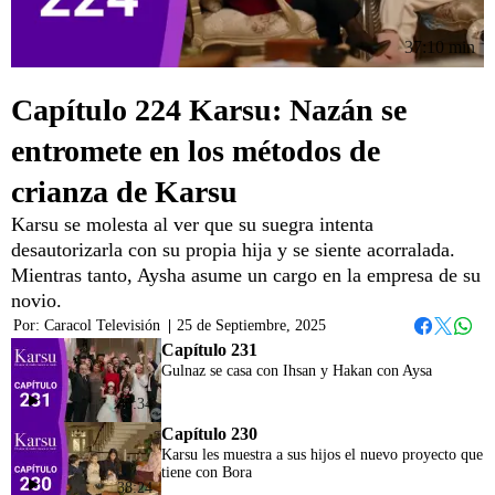
37:10 min
Capítulo 224 Karsu: Nazán se
entromete en los métodos de
crianza de Karsu
Karsu se molesta al ver que su suegra intenta
desautorizarla con su propia hija y se siente acorralada.
Mientras tanto, Aysha asume un cargo en la empresa de su
novio.
Por:
Caracol Televisión
|
25 de Septiembre, 2025
Whats
Facebook
Twitter
Capítulo 231
Gulnaz se casa con Ihsan y Hakan con Aysa
38:34
Capítulo 230
Karsu les muestra a sus hijos el nuevo proyecto que
tiene con Bora
38:24