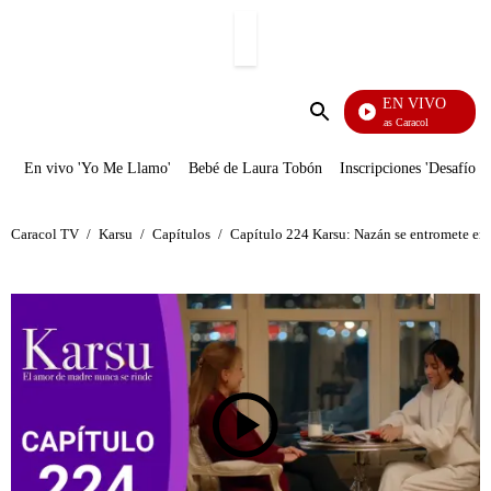
PUBLICIDAD
EN VIVO
Noticias Caracol
Enviar
búsqueda
En vivo 'Yo Me Llamo'
Bebé de Laura Tobón
Inscripciones 'Desafío'
Caracol TV
/
Karsu
/
Capítulos
/
Capítulo 224 Karsu: Nazán se entromete en 