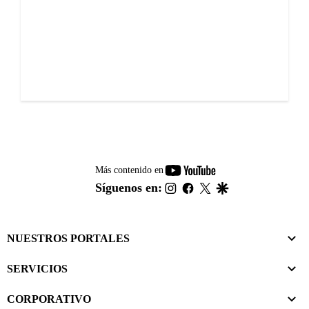
youtube-
Más contenido en
footer
instagram
facebook
twitter
google
Síguenos en:
NUESTROS PORTALES
SERVICIOS
CORPORATIVO