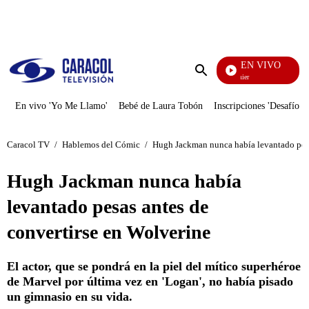
PUBLICIDAD
EN VIVO
Noches De Premier
Enviar
búsqueda
En vivo 'Yo Me Llamo'
Bebé de Laura Tobón
Inscripciones 'Desafío'
Caracol TV
/
Hablemos del Cómic
/
Hugh Jackman nunca había levantado pesa
Hugh Jackman nunca había
levantado pesas antes de
convertirse en Wolverine
El actor, que se pondrá en la piel del mítico superhéroe
de Marvel por última vez en 'Logan', no había pisado
un gimnasio en su vida.