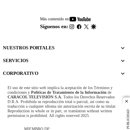
youtube-
Más contenido en
footer
instagram
facebook
twitter
google
Síguenos en:
NUESTROS PORTALES
SERVICIOS
CORPORATIVO
El uso de este sitio web implica la aceptación de los
Términos y
condiciones
y
Políticas de Tratamiento de la Información
de
CARACOL TELEVISIÓN S.A.
Todos los Derechos Reservados
D.R.A. Prohibida su reproducción total o parcial, así como su
cl
traducción a cualquier idioma sin autorización escrita de su titular.
Reproduction in whole or in part, or translation without written
PUBLICIDAD
permission is prohibited. All rights reserved 2025.
MIEMBRO DE: