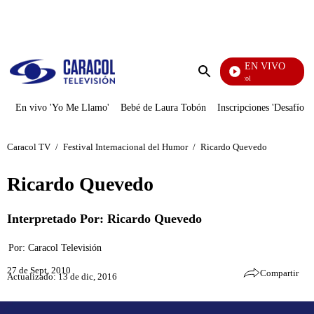
PUBLICIDAD
EN VIVO
Noticias Caracol
Enviar
búsqueda
En vivo 'Yo Me Llamo'
Bebé de Laura Tobón
Inscripciones 'Desafío'
Caracol TV
/
Festival Internacional del Humor
/
Ricardo Quevedo
Ricardo Quevedo
Interpretado Por: Ricardo Quevedo
Por:
Caracol Televisión
27 de Sept, 2010
Compartir
Actualizado: 13 de dic, 2016