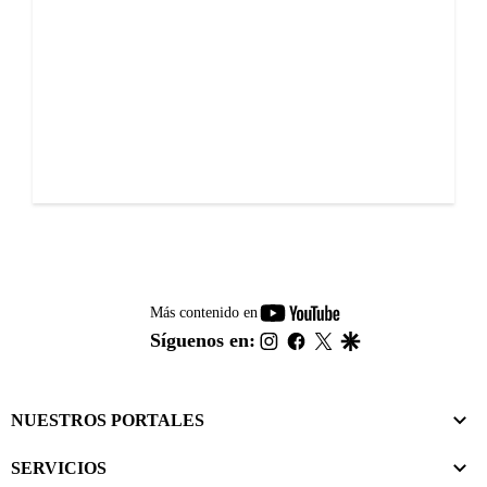
youtube-
Más contenido en
footer
instagram
facebook
twitter
google
Síguenos en:
NUESTROS PORTALES
SERVICIOS