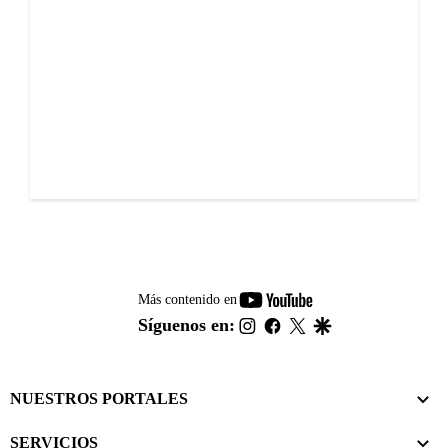
youtube-
Más contenido en
footer
instagram
facebook
twitter
google
Síguenos en:
NUESTROS PORTALES
SERVICIOS