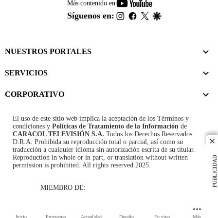
youtube-
Más contenido en
footer
instagram
facebook
twitter
google
Síguenos en:
NUESTROS PORTALES
SERVICIOS
CORPORATIVO
El uso de este sitio web implica la aceptación de los
Términos y
condiciones
y
Políticas de Tratamiento de la Información
de
CARACOL TELEVISIÓN S.A.
Todos los Derechos Reservados
D.R.A. Prohibida su reproducción total o parcial, así como su
cl
traducción a cualquier idioma sin autorización escrita de su titular.
Reproduction in whole or in part, or translation without written
PUBLICIDAD
permission is prohibited. All rights reserved 2025.
MIEMBRO DE:
Inicio
Programas
Actualidad
Desafío
En vivo
Más