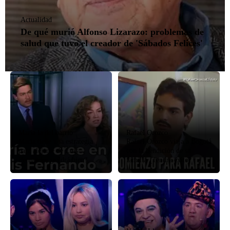
Actualidad
De qué murió Alfonso Lizarazo: problemas de
salud que tuvo el creador de 'Sábados Felices'
María la del barrio
Rafael Orozco
María tiene una estrategia
Rafael Orozco viaja a Bogotá
para alejarse de Luis
con la bendición de su
Fernando, ¿saldrá bien?
familia ¿Tendrá éxito?