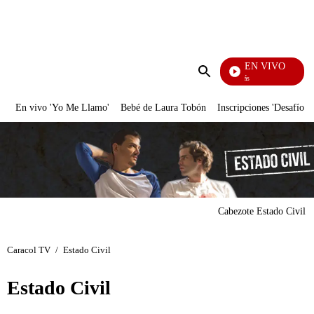
PUBLICIDAD
EN VIVO
También Caerás
Enviar
búsqueda
En vivo 'Yo Me Llamo'
Bebé de Laura Tobón
Inscripciones 'Desafío'
Cabezote Estado Civil
Caracol TV
/
Estado Civil
Estado Civil