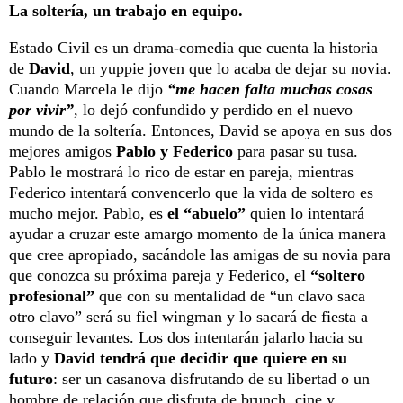
La soltería, un trabajo en equipo.
Estado Civil es un drama-comedia que cuenta la historia
de
David
, un yuppie joven que lo acaba de dejar su novia.
Cuando Marcela le dijo
“me hacen falta muchas cosas
por vivir”
, lo dejó confundido y perdido en el nuevo
mundo de la soltería. Entonces, David se apoya en sus dos
mejores amigos
Pablo y Federico
para pasar su tusa.
Pablo le mostrará lo rico de estar en pareja, mientras
Federico intentará convencerlo que la vida de soltero es
mucho mejor. Pablo, es
el “abuelo”
quien lo intentará
ayudar a cruzar este amargo momento de la única manera
que cree apropiado, sacándole las amigas de su novia para
que conozca su próxima pareja y Federico, el
“soltero
profesional”
que con su mentalidad de “un clavo saca
otro clavo” será su fiel wingman y lo sacará de fiesta a
conseguir levantes. Los dos intentarán jalarlo hacia su
lado y
David tendrá que decidir que quiere en su
futuro
: ser un casanova disfrutando de su libertad o un
hombre de relación que disfruta de brunch, cine y