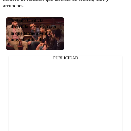
arrunches.
‘Estado Civil’, la
divertida serie web con
la que te vas a sentir
muy identificado
PUBLICIDAD