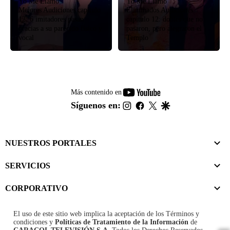
Yo Me Llamo
Yo Me Llamo
Mejores Audiciones capítulo
Eliminados Audiciones
12: 6 imitadores pasan
capítulo 12: dobles que no
gracias a su parecido físico y
pasaron, pero alegraron el
vocal
Templo
youtube-
Más contenido en
footer
instagram
facebook
twitter
google
Síguenos en:
NUESTROS PORTALES
SERVICIOS
CORPORATIVO
El uso de este sitio web implica la aceptación de los
Términos y
condiciones
y
Políticas de Tratamiento de la Información
de