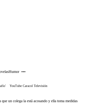
PUBLICIDAD
velas
Humor
afío'
YouTube Caracol Televisión
 que un colega la está acosando y ella toma medidas