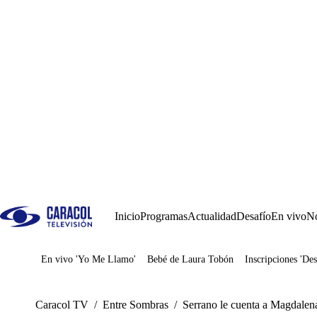
Inicio
Programas
Actualidad
Desafío
En vivo
No
En vivo 'Yo Me Llamo'
Bebé de Laura Tobón
Inscripciones 'Des
Juegos
Caracol TV
/
Entre Sombras
/
Serrano le cuenta a Magdalena