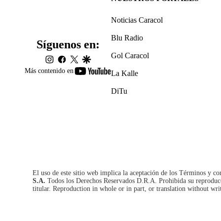
Noticias Caracol
Blu Radio
Síguenos en:
Gol Caracol
instagram
facebook
twitter
google
youtube-
Más contenido en
La Kalle
footer
DiTu
El uso de este sitio web implica la aceptación de los
Términos y co
S.A.
Todos los Derechos Reservados D.R.A. Prohibida su reproducció
titular. Reproduction in whole or in part, or translation without wri