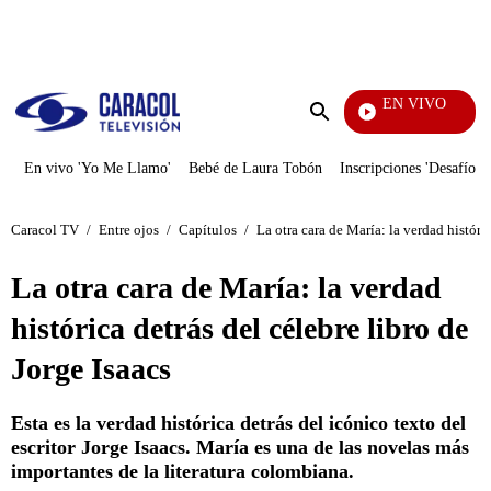
PUBLICIDAD
EN VIVO
Ciuda
Enviar
búsqueda
En vivo 'Yo Me Llamo'
Bebé de Laura Tobón
Inscripciones 'Desafío'
Caracol TV
/
Entre ojos
/
Capítulos
/
La otra cara de María: la verdad históric
La otra cara de María: la verdad
histórica detrás del célebre libro de
Jorge Isaacs
Esta es la verdad histórica detrás del icónico texto del
escritor Jorge Isaacs. María es una de las novelas más
importantes de la literatura colombiana.