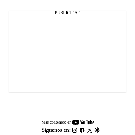
PUBLICIDAD
youtube-
Más contenido en
footer
instagram
facebook
twitter
google
Síguenos en: