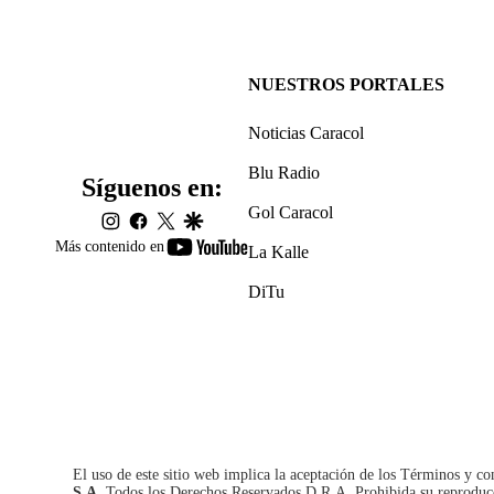
NUESTROS PORTALES
Noticias Caracol
Blu Radio
Síguenos en:
Gol Caracol
instagram
facebook
twitter
google
youtube-
Más contenido en
La Kalle
footer
DiTu
El uso de este sitio web implica la aceptación de los
Términos y co
S.A.
Todos los Derechos Reservados D.R.A. Prohibida su reproducció