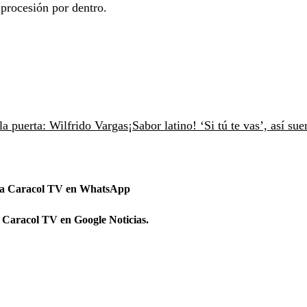
 procesión por dentro.
la puerta: Wilfrido Vargas
¡Sabor latino! ‘Si tú te vas’, así sue
 a Caracol TV en WhatsApp
 Caracol TV en Google Noticias.