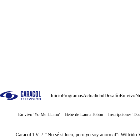
Inicio
Programas
Actualidad
Desafío
En vivo
No
En vivo 'Yo Me Llamo'
Bebé de Laura Tobón
Inscripciones 'Des
Juegos
Caracol TV
/
“No sé si loco, pero yo soy anormal”: Wilfrido 