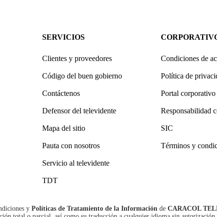
SERVICIOS
CORPORATIV
Clientes y proveedores
Condiciones de ac
Código del buen gobierno
Política de privac
Contáctenos
Portal corporativo
Defensor del televidente
Responsabilidad c
Mapa del sitio
SIC
Pauta con nosotros
Términos y condi
Servicio al televidente
TDT
ndiciones
y
Políticas de Tratamiento de la Información
de
CARACOL TEL
n total o parcial, así como su traducción a cualquier idioma sin autorización 