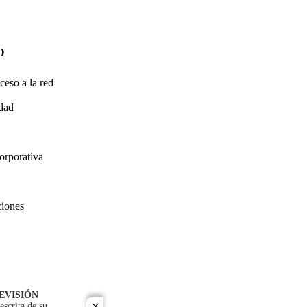
O
ceso a la red
idad
orporativa
ciones
EVISIÓN
escrita de su