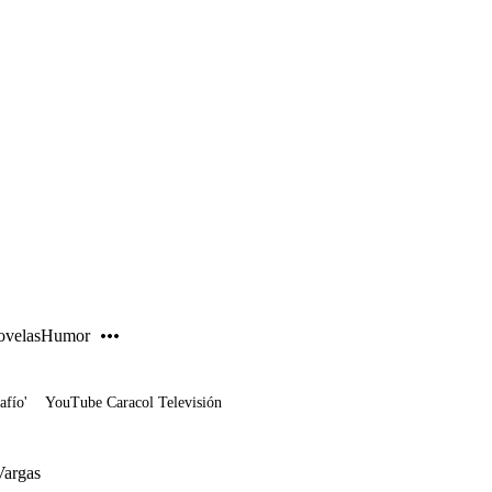
PUBLICIDAD
velas
Humor
afío'
YouTube Caracol Televisión
Vargas