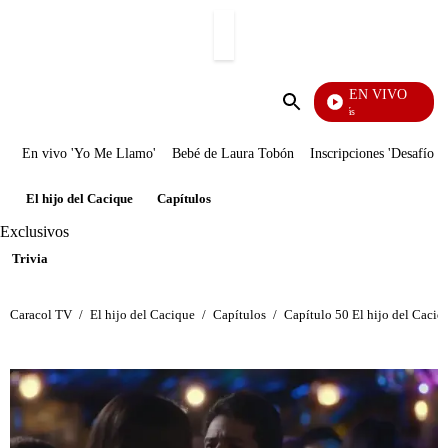
PUBLICIDAD
EN VIVO
También Caerás
Enviar
búsqueda
En vivo 'Yo Me Llamo'
Bebé de Laura Tobón
Inscripciones 'Desafío'
El hijo del Cacique
Capítulos
Exclusivos
Trivia
Caracol TV
/
El hijo del Cacique
/
Capítulos
/
Capítulo 50 El hijo del Caciqu