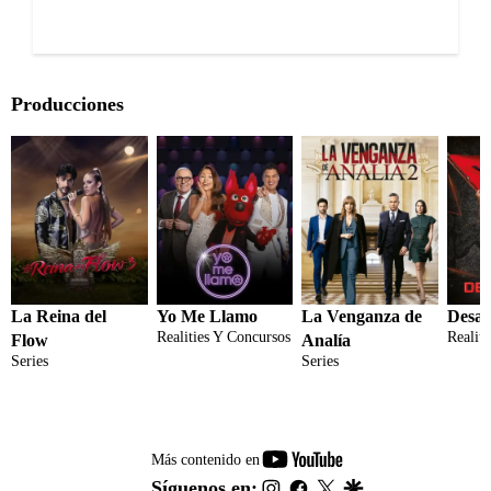
Producciones
La Reina del
Yo Me Llamo
La Venganza de
Desaf
Realities Y Concursos
Realit
Flow
Analía
Series
Series
youtube-
Más contenido en
footer
instagram
facebook
twitter
google
Síguenos en: