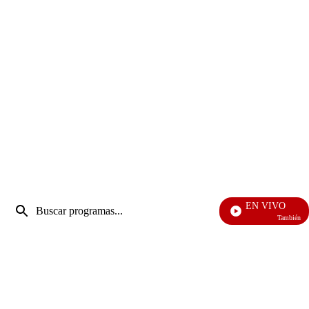
Entrada
EN VIVO
de
También Caerás
Enviar
búsqueda
búsqueda