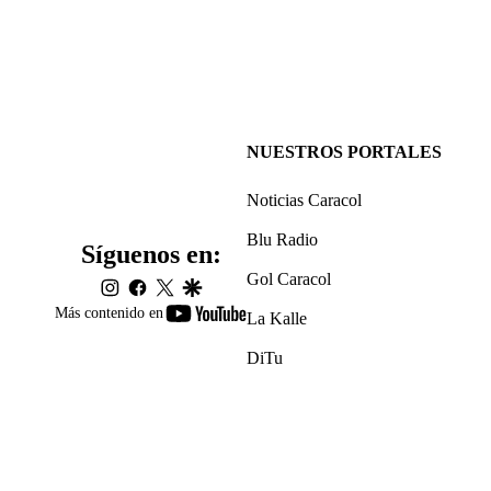
NUESTROS PORTALES
Noticias Caracol
Blu Radio
Síguenos en:
Gol Caracol
instagram
facebook
twitter
google
youtube-
Más contenido en
La Kalle
footer
DiTu