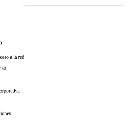
O
ceso a la red
idad
orporativa
ciones