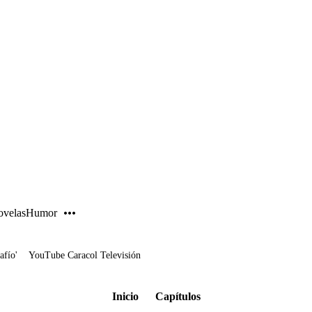
PUBLICIDAD
velas
Humor
afío'
YouTube Caracol Televisión
Inicio
Capítulos