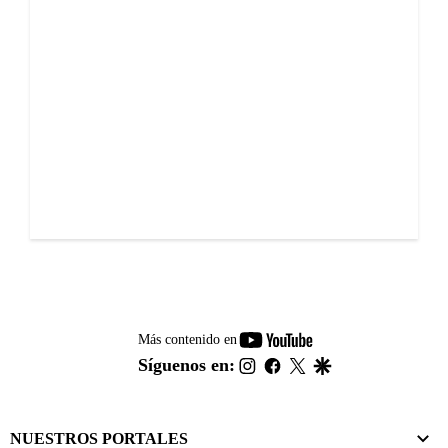
youtube-
Más contenido en
footer
instagram
facebook
twitter
google
Síguenos en:
NUESTROS PORTALES