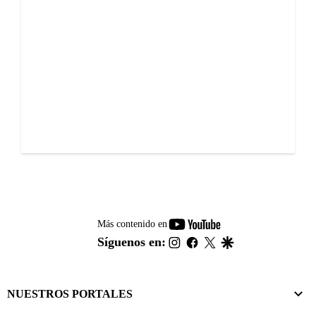
youtube-
Más contenido en
footer
instagram
facebook
twitter
google
Síguenos en:
NUESTROS PORTALES