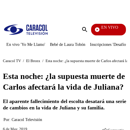
PUBLICIDAD
EN VIVO
Noticias
Enviar
búsqueda
En vivo 'Yo Me Llamo'
Bebé de Laura Tobón
Inscripciones 'Desafío'
Caracol TV
/
El Bronx
/
Esta noche: ¿la supuesta muerte de Carlos afectará la 
Esta noche: ¿la supuesta muerte de
Carlos afectará la vida de Juliana?
El aparente fallecimiento del escolta desatará una serie
de cambios en la vida de Juliana y su familia.
Por:
Caracol Televisión
6 de May, 2019