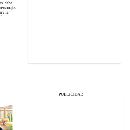
es' debe
personajes
ra la
""
PUBLICIDAD