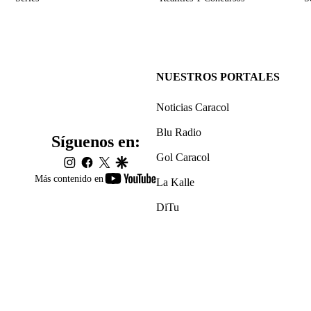
NUESTROS PORTALES
Noticias Caracol
Blu Radio
Síguenos en:
Gol Caracol
instagram
facebook
twitter
google
youtube-
Más contenido en
La Kalle
footer
DiTu