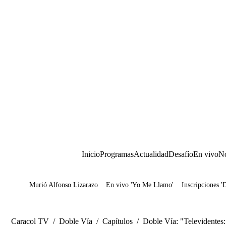
Inicio
Programas
Actualidad
Desafío
En vivo
No
Murió Alfonso Lizarazo
En vivo 'Yo Me Llamo'
Inscripciones '
Juegos
Caracol TV
/
Doble Vía
/
Capítulos
/
Doble Vía: "Televidentes: