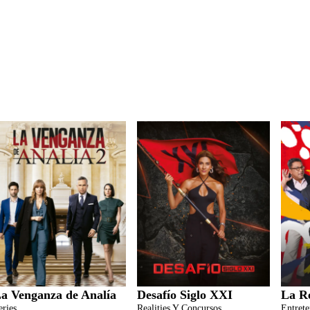
a Venganza de Analía
Desafío Siglo XXI
La R
eries
Realities Y Concursos
Entret