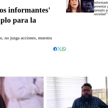
informant
presentar 
os informantes'
ejemplo pa
sociedad"
plo para la
e, no juzga acciones, muestra
Whatsapp
Facebook
Twitter