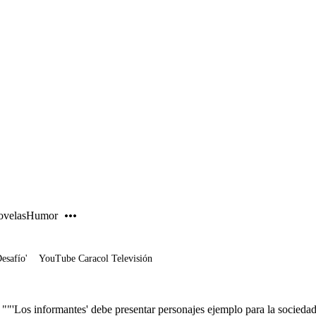
PUBLICIDAD
velas
Humor
Desafío'
YouTube Caracol Televisión
 ""'Los informantes' debe presentar personajes ejemplo para la socieda