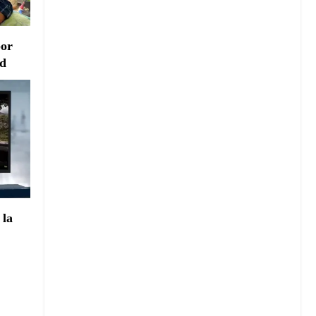
por
ad
 la