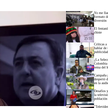
Yo me lla
formato de
diversión
25:08
El fentani
chiste
25:55
Críticas a
hablar de 
publicida
26:27
¿La Selec
Colombia 
tema del 
25:48
Campaña p
despertó 
en la audi
28:39
Desafíos 
la televis
población
28:17
28:07 min
"Televiden