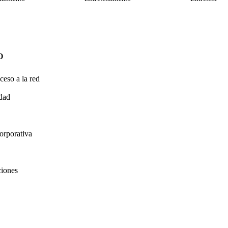
O
ceso a la red
idad
orporativa
ciones