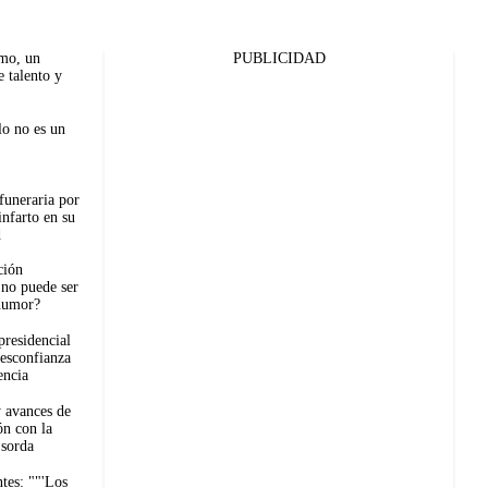
mo, un
PUBLICIDAD
 talento y
lo no es un
 funeraria por
infarto en su
d
ción
no puede ser
humor?
residencial
desconfianza
encia
y avances de
ión con la
 sorda
tes: ""'Los