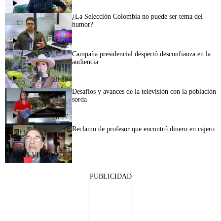
26:27
¿La Selección Colombia no puede ser tema del
humor?
25:48
Campaña presidencial despertó desconfianza en la
audiencia
28:39
Desafíos y avances de la televisión con la población
sorda
28:17
Reclamo de profesor que encontró dinero en cajero
PUBLICIDAD