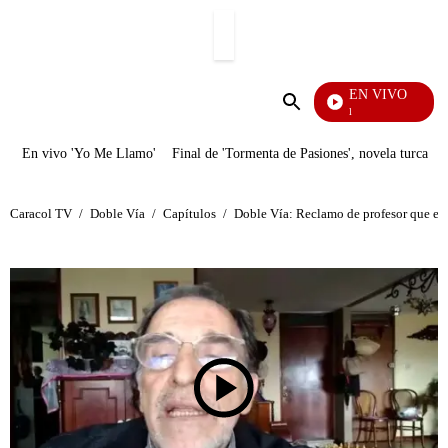
PUBLICIDAD
EN VIVO
Noticias Caracol
Enviar
búsqueda
En vivo 'Yo Me Llamo'
Final de 'Tormenta de Pasiones', novela turca
Caracol TV
/
Doble Vía
/
Capítulos
/
Doble Vía: Reclamo de profesor que enc