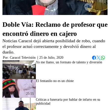
26:35 min
Doble Vía: Reclamo de profesor que
encontró dinero en cajero
Noticias Caracol dejó abierta posibilidad de robo, cuando
el profesor actuó correctamente y devolvió dinero al
dueño.
Por:
Caracol Televisión
|
25 de Julio, 2020
Whats
Facebook
Twitter
Yo me llamo, un formato de talento y diversión
25:08
El fentanilo no es un chiste
25:55
Críticas a funeraria por hablar de infarto en su
publicidad