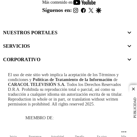
youtube-
Más contenido en
footer
instagram
facebook
twitter
google
Síguenos en:
NUESTROS PORTALES
SERVICIOS
CORPORATIVO
El uso de este sitio web implica la aceptación de los
Términos y
condiciones
y
Políticas de Tratamiento de la Información
de
CARACOL TELEVISIÓN S.A.
Todos los Derechos Reservados
D.R.A. Prohibida su reproducción total o parcial, así como su
cl
traducción a cualquier idioma sin autorización escrita de su titular.
Reproduction in whole or in part, or translation without written
PUBLICIDAD
permission is prohibited. All rights reserved 2025.
MIEMBRO DE:
Inicio
Programas
Actualidad
Desafío
En vivo
Más