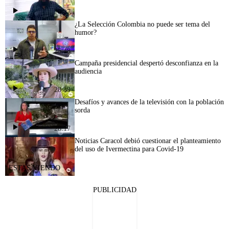
26:27
¿La Selección Colombia no puede ser tema del
humor?
25:48
Campaña presidencial despertó desconfianza en la
audiencia
28:39
Desafíos y avances de la televisión con la población
sorda
28:17
Noticias Caracol debió cuestionar el planteamiento
del uso de Ivermectina para Covid-19
PUBLICIDAD