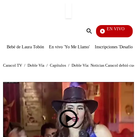
PUBLICIDAD
EN VIVO
Notic
Enviar
búsqueda
Bebé de Laura Tobón
En vivo 'Yo Me Llamo'
Inscripciones 'Desafío'
Caracol TV
/
Doble Vía
/
Capítulos
/
Doble Vía: Noticias Caracol debió cues