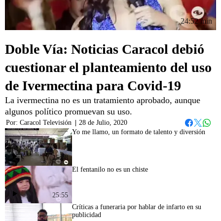
24:52 min
Doble Vía: Noticias Caracol debió
cuestionar el planteamiento del uso
de Ivermectina para Covid-19
La ivermectina no es un tratamiento aprobado, aunque
algunos político promuevan su uso.
Por:
Caracol Televisión
|
28 de Julio, 2020
Whats
Facebook
Twitter
Yo me llamo, un formato de talento y diversión
25:08
El fentanilo no es un chiste
25:55
Críticas a funeraria por hablar de infarto en su
publicidad