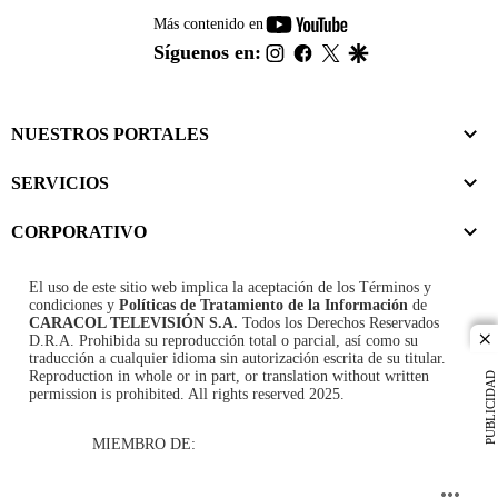
youtube-
Más contenido en
footer
instagram
facebook
twitter
google
Síguenos en:
NUESTROS PORTALES
SERVICIOS
CORPORATIVO
El uso de este sitio web implica la aceptación de los
Términos y
condiciones
y
Políticas de Tratamiento de la Información
de
CARACOL TELEVISIÓN S.A.
Todos los Derechos Reservados
D.R.A. Prohibida su reproducción total o parcial, así como su
cl
traducción a cualquier idioma sin autorización escrita de su titular.
Reproduction in whole or in part, or translation without written
PUBLICIDAD
permission is prohibited. All rights reserved 2025.
MIEMBRO DE: