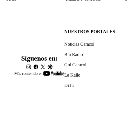
NUESTROS PORTALES
Noticias Caracol
Blu Radio
Síguenos en:
Gol Caracol
instagram
facebook
twitter
google
youtube-
Más contenido en
La Kalle
footer
DiTu