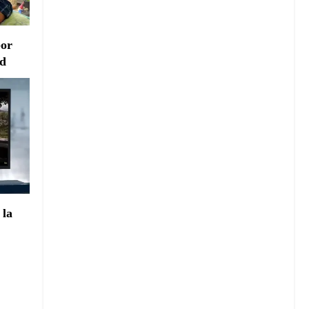
por
ad
 la