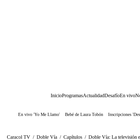
Inicio
Programas
Actualidad
Desafío
En vivo
No
En vivo 'Yo Me Llamo'
Bebé de Laura Tobón
Inscripciones 'Des
Juegos
Caracol TV
/
Doble Vía
/
Capítulos
/
Doble Vía: La televisión e