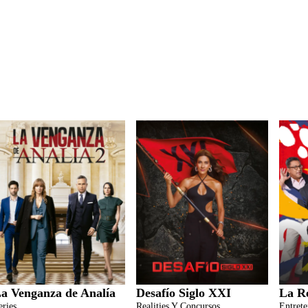
a Venganza de Analía
Desafío Siglo XXI
La R
eries
Realities Y Concursos
Entret