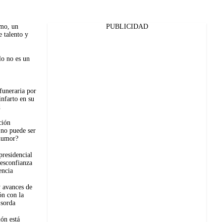
mo, un
PUBLICIDAD
 talento y
lo no es un
 funeraria por
infarto en su
d
ción
no puede ser
humor?
residencial
desconfianza
encia
y avances de
ión con la
 sorda
ión está