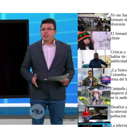
Yo me lla
formato de
diversión
25:08
El fentani
chiste
25:55
Críticas a
hablar de 
publicida
26:27
¿La Selec
Colombia 
tema del 
25:48
Campaña p
despertó 
en la audi
28:39
Desafíos 
la televis
población
28:17
26:33 min
La televis