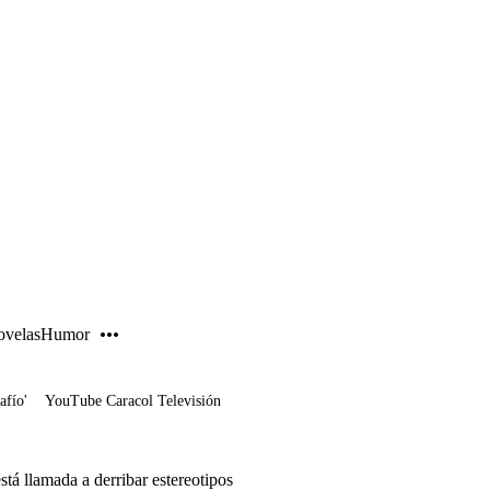
PUBLICIDAD
velas
Humor
afío'
YouTube Caracol Televisión
stá llamada a derribar estereotipos