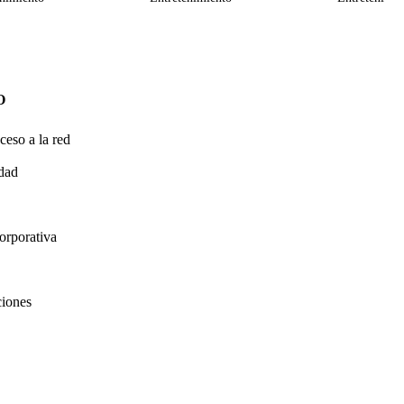
O
ceso a la red
idad
orporativa
ciones