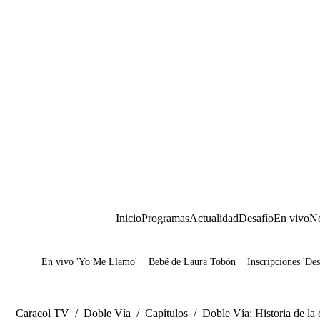
Inicio
Programas
Actualidad
Desafío
En vivo
No
En vivo 'Yo Me Llamo'
Bebé de Laura Tobón
Inscripciones 'Des
Juegos
Caracol TV
/
Doble Vía
/
Capítulos
/
Doble Vía: Historia de la