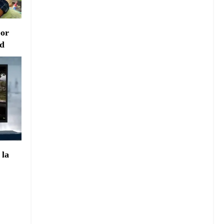
por
ad
 la