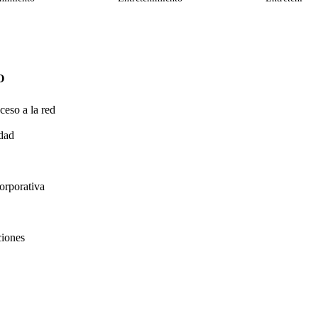
O
ceso a la red
idad
orporativa
ciones