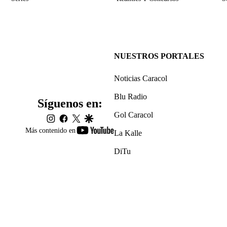
NUESTROS PORTALES
Noticias Caracol
Blu Radio
Síguenos en:
Gol Caracol
instagram
facebook
twitter
google
youtube-
Más contenido en
La Kalle
footer
DiTu