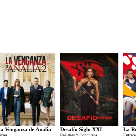
a Venganza de Analía
Desafío Siglo XXI
La R
eries
Realities Y Concursos
Entret