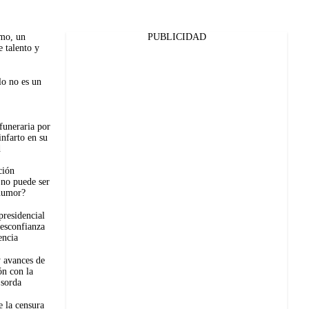
mo, un
PUBLICIDAD
 talento y
lo no es un
 funeraria por
infarto en su
d
ción
no puede ser
humor?
residencial
desconfianza
encia
y avances de
ión con la
 sorda
e la censura