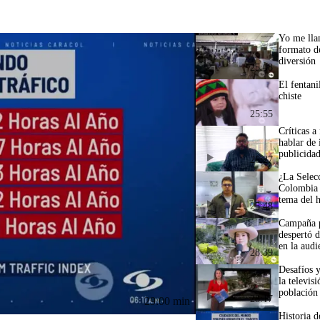
Yo me lla
formato de
diversión
25:08
El fentani
chiste
25:55
Críticas a
hablar de 
publicida
26:27
¿La Selec
Colombia 
tema del 
25:48
Campaña p
despertó 
en la audi
28:39
Desafíos 
la televis
población
28:17
29:00 min
Historia d