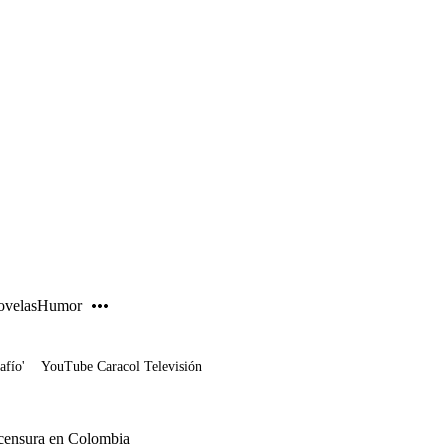
PUBLICIDAD
velas
Humor
afío'
YouTube Caracol Televisión
 censura en Colombia