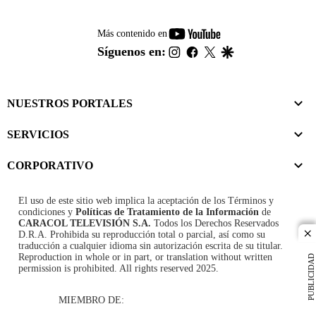
youtube-
Más contenido en
footer
instagram
facebook
twitter
google
Síguenos en:
NUESTROS PORTALES
SERVICIOS
CORPORATIVO
El uso de este sitio web implica la aceptación de los
Términos y
condiciones
y
Políticas de Tratamiento de la Información
de
CARACOL TELEVISIÓN S.A.
Todos los Derechos Reservados
D.R.A. Prohibida su reproducción total o parcial, así como su
cl
traducción a cualquier idioma sin autorización escrita de su titular.
Reproduction in whole or in part, or translation without written
PUBLICIDAD
permission is prohibited. All rights reserved 2025.
MIEMBRO DE: