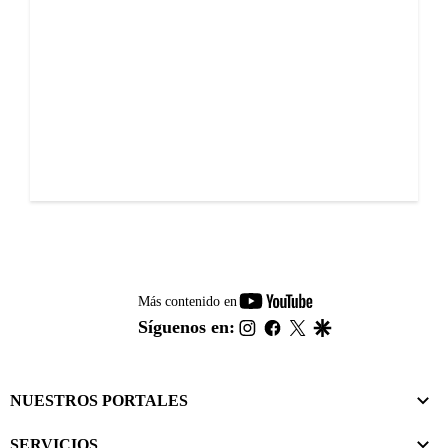
youtube-
Más contenido en
footer
instagram
facebook
twitter
google
Síguenos en:
NUESTROS PORTALES
SERVICIOS