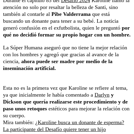
Durante el capítulo 85 del
Desafío 2024
Karoline llamó la
atención no solo por resaltar la belleza de Santi, sino
también al contarle al
Pibe Valderrama
que está
buscando un donante para tener a su bebé. La noticia
generó confusión en el exfutbolista, quien le preguntó
por
qué no decidió formar su propio hogar con un hombre.
La Súper Humana aseguró que no tiene la mejor relación
con los hombres y agregó que gracias al avance de la
ciencia,
ahora puede ser madre por medio de la
inseminación artificial.
Esta no es la primera vez que Karoline se refiere al tema,
ya que inicialmente le había comentado
a
Darlyn
y
Dickson que quería realizarse este procedimiento y de
paso unos retoques
estéticos para mejorar la relación con
su cuerpo.
Mira también:
¿Karoline busca un donante de esperma?
La participante del Desafío quiere tener un hijo