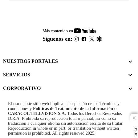
youtube-
Más contenido en
footer
instagram
facebook
twitter
google
Síguenos en:
NUESTROS PORTALES
SERVICIOS
CORPORATIVO
El uso de este sitio web implica la aceptación de los
Términos y
condiciones
y
Políticas de Tratamiento de la Información
de
CARACOL TELEVISIÓN S.A.
Todos los Derechos Reservados
D.R.A. Prohibida su reproducción total o parcial, así como su
cl
traducción a cualquier idioma sin autorización escrita de su titular.
Reproduction in whole or in part, or translation without written
PUBLICIDAD
permission is prohibited. All rights reserved 2025.