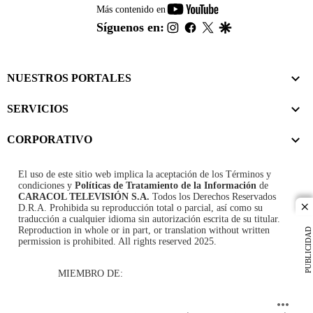
youtube-
Más contenido en
footer
instagram
facebook
twitter
google
Síguenos en:
NUESTROS PORTALES
SERVICIOS
CORPORATIVO
El uso de este sitio web implica la aceptación de los
Términos y
condiciones
y
Políticas de Tratamiento de la Información
de
CARACOL TELEVISIÓN S.A.
Todos los Derechos Reservados
D.R.A. Prohibida su reproducción total o parcial, así como su
cl
traducción a cualquier idioma sin autorización escrita de su titular.
Reproduction in whole or in part, or translation without written
PUBLICIDAD
permission is prohibited. All rights reserved 2025.
MIEMBRO DE: