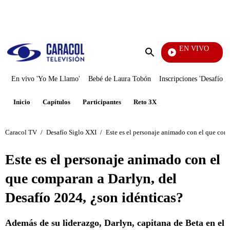
PUBLICIDAD
EN VIVO
Doble
Enviar
búsqueda
En vivo 'Yo Me Llamo'
Bebé de Laura Tobón
Inscripciones 'Desafío'
Inicio
Capítulos
Participantes
Reto 3X
Caracol TV
/
Desafío Siglo XXI
/
Este es el personaje animado con el que comp
Este es el personaje animado con el
que comparan a Darlyn, del
Desafío 2024, ¿son idénticas?
Además de su liderazgo, Darlyn, capitana de Beta en el