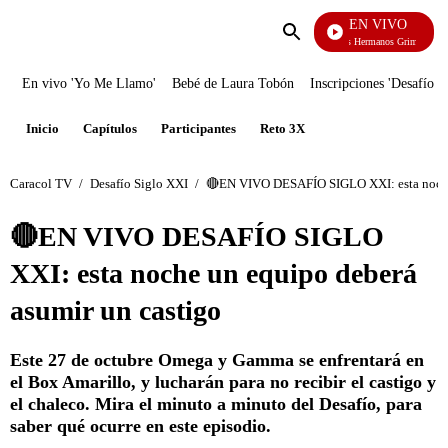
EN VIVO
Cuentos De Los Hermanos Grimm
Enviar
búsqueda
En vivo 'Yo Me Llamo'
Bebé de Laura Tobón
Inscripciones 'Desafío'
Inicio
Capítulos
Participantes
Reto 3X
Caracol TV
/
Desafío Siglo XXI
/
🔴EN VIVO DESAFÍO SIGLO XXI: esta noche 
🔴EN VIVO DESAFÍO SIGLO
XXI: esta noche un equipo deberá
asumir un castigo
Este 27 de octubre Omega y Gamma se enfrentará en
el Box Amarillo, y lucharán para no recibir el castigo y
el chaleco. Mira el minuto a minuto del Desafío, para
saber qué ocurre en este episodio.