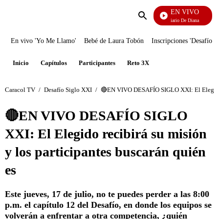
EN VIVO
Diario De Diana
Enviar
búsqueda
En vivo 'Yo Me Llamo'
Bebé de Laura Tobón
Inscripciones 'Desafío'
Inicio
Capítulos
Participantes
Reto 3X
Caracol TV
/
Desafío Siglo XXI
/
🔴EN VIVO DESAFÍO SIGLO XXI: El Elegido re
🔴EN VIVO DESAFÍO SIGLO
XXI: El Elegido recibirá su misión
y los participantes buscarán quién
es
Este jueves, 17 de julio, no te puedes perder a las 8:00
p.m. el capítulo 12 del Desafío, en donde los equipos se
volverán a enfrentar a otra competencia, ¿quién