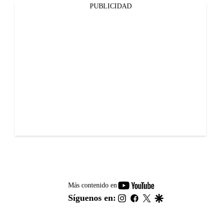
PUBLICIDAD
youtube-
Más contenido en
footer
instagram
facebook
twitter
google
Síguenos en: