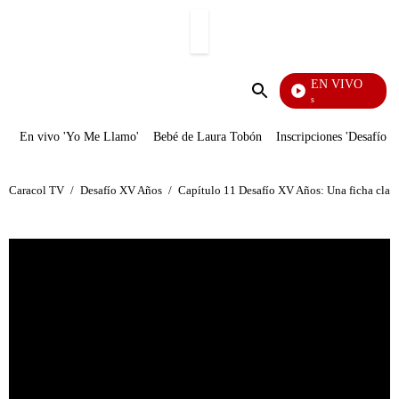
PUBLICIDAD
EN VIVO
Sábados Felices
Enviar
búsqueda
En vivo 'Yo Me Llamo'
Bebé de Laura Tobón
Inscripciones 'Desafío'
Caracol TV
/
Desafío XV Años
/
Capítulo 11 Desafío XV Años: Una ficha clav