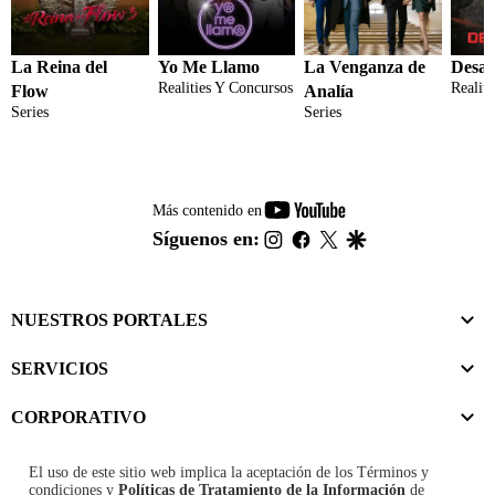
La Reina del
Yo Me Llamo
La Venganza de
Desaf
Realities Y Concursos
Realit
Flow
Analía
Series
Series
youtube-
Más contenido en
footer
instagram
facebook
twitter
google
Síguenos en:
NUESTROS PORTALES
SERVICIOS
CORPORATIVO
El uso de este sitio web implica la aceptación de los
Términos y
condiciones
y
Políticas de Tratamiento de la Información
de