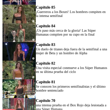
1:05:32
Capítulo 85
¡Guerreros a los Boxes! Los hombres compiten en
la intensa semifinal
1:12:40
Capítulo 84
¡Un paso más cerca de la gloria! Las Súper
Humanas compiten por su cupo en la final
1:21:23
Capítulo 83
Un duelo de titanes deja fuera de la semifinal a una
mujer de Beta y un hombre de Alpha
1:05:55
Capítulo 82
Una visita especial conmueve a los Súper Humanos
en su última prueba del ciclo
1:05:49
Capítulo 81
Se conocen los primeros semifinalistas y el último
hombre sentenciado
1:05:49
Capítulo 70
una intensa prueba en el Box Rojo deja lesionada a
una Súper Humana