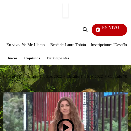
PUBLICIDAD
EN VIVO
La Red
Enviar
búsqueda
En vivo 'Yo Me Llamo'
Bebé de Laura Tobón
Inscripciones 'Desafío'
Inicio
Capítulos
Participantes
Caracol TV
/
Desafío The Box 2022
/
Desafío The Box 2022
/
Capítulo 70 D