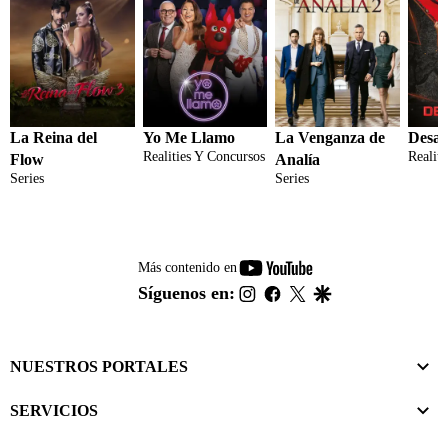
La Reina del
Yo Me Llamo
La Venganza de
Desaf
Realities Y Concursos
Realit
Flow
Analía
Series
Series
youtube-
Más contenido en
footer
instagram
facebook
twitter
google
Síguenos en:
NUESTROS PORTALES
SERVICIOS