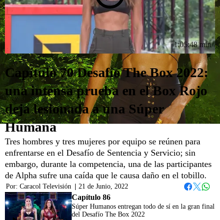
1:05:48 min
Capítulo 70 Desafío The Box 2022:
una intensa prueba en el Box Rojo
deja lesionada a una Súper
Humana
Tres hombres y tres mujeres por equipo se reúnen para
enfrentarse en el Desafío de Sentencia y Servicio; sin
embargo, durante la competencia, una de las participantes
de Alpha sufre una caída que le causa daño en el tobillo.
Por:
Caracol Televisión
|
21 de Junio, 2022
Whats
Facebook
Twitter
Capítulo 86
Súper Humanos entregan todo de sí en la gran final
del Desafío The Box 2022