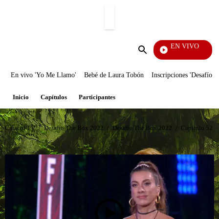
PUBLICIDAD
EN VIVO
Mi Pecado
Enviar
búsqueda
En vivo 'Yo Me Llamo'
Bebé de Laura Tobón
Inscripciones 'Desafío'
Inicio
Capítulos
Participantes
Caracol TV
/
Desafío The Box 2022
/
Desafío The Box 2022
/
Capítulo 52 D