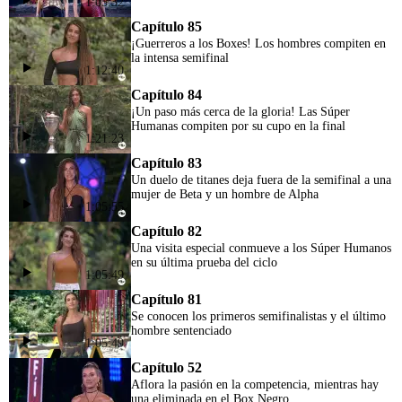
1:05:32
Capítulo 85
¡Guerreros a los Boxes! Los hombres compiten en
la intensa semifinal
1:12:40
Capítulo 84
¡Un paso más cerca de la gloria! Las Súper
Humanas compiten por su cupo en la final
1:21:23
Capítulo 83
Un duelo de titanes deja fuera de la semifinal a una
mujer de Beta y un hombre de Alpha
1:05:55
Capítulo 82
Una visita especial conmueve a los Súper Humanos
en su última prueba del ciclo
1:05:49
Capítulo 81
Se conocen los primeros semifinalistas y el último
hombre sentenciado
1:05:49
Capítulo 52
Aflora la pasión en la competencia, mientras hay
una eliminada en el Box Negro