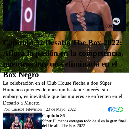
1:03:00 min
Capítulo 52 Desafío The Box 2022:
Aflora la pasión en la competencia,
mientras hay una eliminada en el
Box Negro
La celebración en el Club House flecha a dos Súper
Humanos quienes demuestran bastante interés, sin
embargo, es inevitable que las mujeres se enfrenten en el
Desafío a Muerte.
Por:
Caracol Televisión
|
23 de Mayo, 2022
Whats
Facebook
Twitter
Capítulo 86
Súper Humanos entregan todo de sí en la gran final
del Desafío The Box 2022