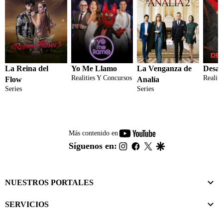
La Reina del
Yo Me Llamo
La Venganza de
Desaf
Realities Y Concursos
Realit
Flow
Analía
Series
Series
youtube-
Más contenido en
footer
instagram
facebook
twitter
google
Síguenos en:
NUESTROS PORTALES
SERVICIOS