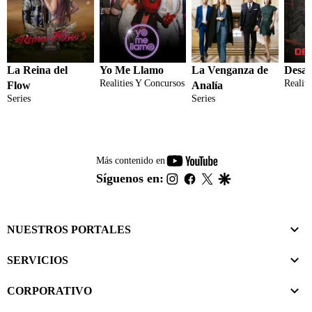
La Reina del
Yo Me Llamo
La Venganza de
Desaf
Realities Y Concursos
Realit
Flow
Analía
Series
Series
youtube-
Más contenido en
footer
instagram
facebook
twitter
google
Síguenos en:
NUESTROS PORTALES
SERVICIOS
CORPORATIVO