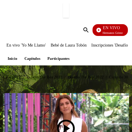
PUBLICIDAD
EN VIVO
Cuent
Enviar
búsqueda
En vivo 'Yo Me Llamo'
Bebé de Laura Tobón
Inscripciones 'Desafío'
Inicio
Capítulos
Participantes
Caracol TV
/
Desafío The Box 2022
/
Desafío The Box 2022
/
Capítulo 30 D